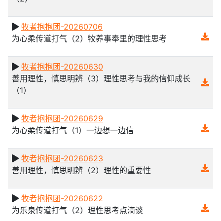
牧者抱抱团-20260706
为心柔传道打气（2）牧养事奉里的理性思考
牧者抱抱团-20260630
善用理性，慎思明辨（3）理性思考与我的信仰成长
（1）
牧者抱抱团-20260629
为心柔传道打气（1）一边想一边信
牧者抱抱团-20260623
善用理性，慎思明辨（2）理性的重要性
牧者抱抱团-20260622
为乐泉传道打气（2）理性思考点滴谈