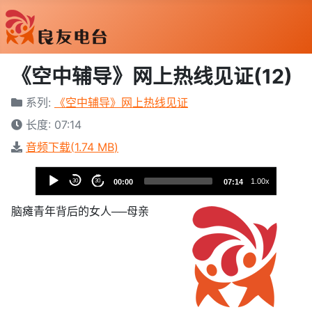
《空中辅导》网上热线见证(12)
系列:
《空中辅导》网上热线见证
长度: 07:14
音频下载(
1.74 MB
)
音
1.00x
30
30
00:00
07:14
樂
播
脑瘫青年背后的女人──母亲
放
器