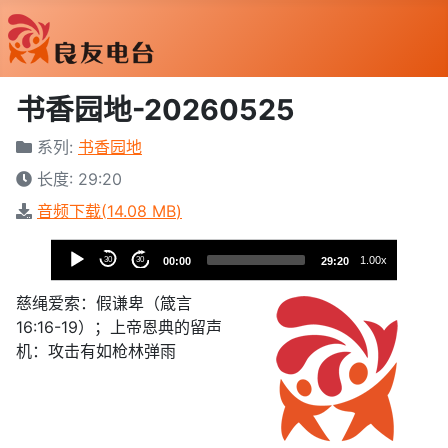
书香园地-20260525
系列:
书香园地
长度: 29:20
音频下载(
14.08 MB
)
音
1.00x
30
30
00:00
29:20
樂
播
慈绳爱索：假谦卑（箴言
放
16:16-19）；上帝恩典的留声
器
机：攻击有如枪林弹雨