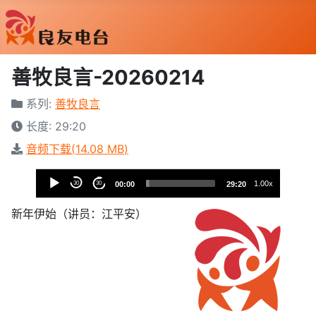
善牧良言-20260214
系列:
善牧良言
长度: 29:20
音频下载(
14.08 MB
)
音
1.00x
30
30
00:00
29:20
樂
播
新年伊始（讲员：江平安）
放
器