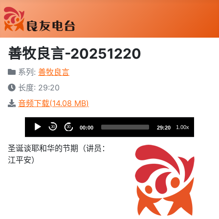
善牧良言-20251220
系列:
善牧良言
长度: 29:20
音频下载(
14.08 MB
)
音
1.00x
30
30
00:00
29:20
樂
播
圣诞谈耶和华的节期（讲员：
放
江平安）
器