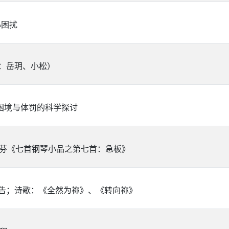
心困扰
：岳玥、小松）
困境与体罚的科学探讨
多芬《七首钢琴小品之第七首：急板》
祷告；诗歌：《全然为祢》、《转向祢》