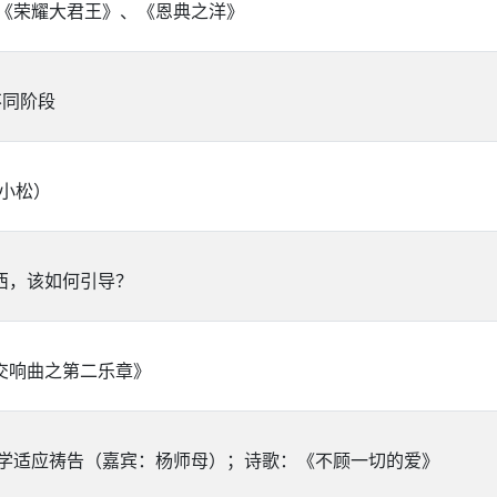
：《荣耀大君王》、《恩典之洋》
不同阶段
小松）
西，该如何引导？
交响曲之第二乐章》
复学适应祷告（嘉宾：杨师母）；诗歌：《不顾一切的爱》