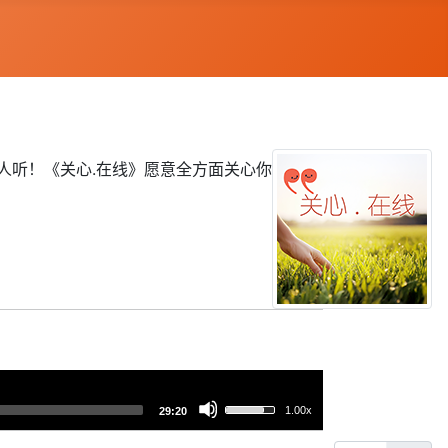
人听！《关心.在线》愿意全方面关心你
使
1.00x
29:20
用