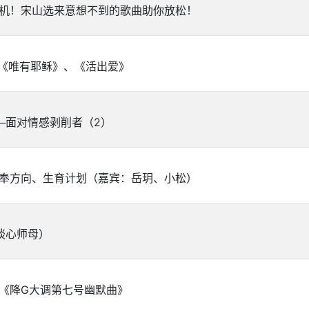
手机！宋山选来意想不到的歌曲助你放松！
《唯有耶稣》、《活出爱》
─面对情感剥削者（2）
事奉方向、生育计划（嘉宾：岳玥、小松）
谈心师母）
《降G大调第七号幽默曲》