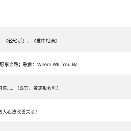
：《轻轻听》、《爱中相遇》
歌曲：Where Will You Be
习惯……（嘉宾：黄迦勒牧师）
四大心法改善关系！