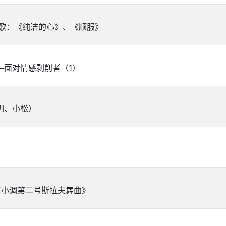
歌：《纯洁的心》、《顺服》
─面对情感剥削者（1）
玥、小松）
？
E小调第二号斯拉夫舞曲》