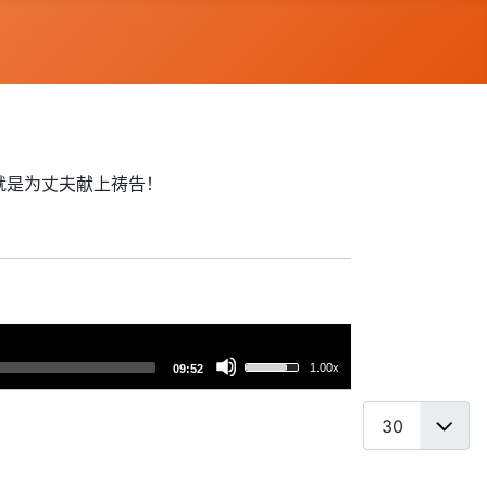
就是为丈夫献上祷告！
使
1.00x
09:52
用
上/
每页显示条数
下
箭