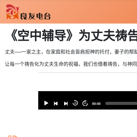
《空中辅导》为丈夫祷
丈夫──一家之主，在家庭和社会皆肩担神的托付，妻子的帮
让每一个祷告化为丈夫生命的祝福，我们也借着祷告，与神同
音
樂
30
30
00:00
播
放
器